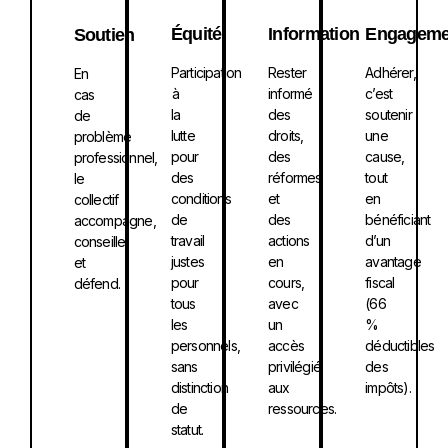
Équité
Information
Engageme
Soutien
Participation
Rester
Adhérer,
En
à
informé
c’est
cas
la
des
soutenir
de
lutte
droits,
une
problème
pour
des
cause,
professionnel,
des
réformes
tout
le
conditions
et
en
collectif
de
des
bénéficiant
accompagne,
travail
actions
d’un
conseille
justes
en
avantage
et
pour
cours,
fiscal
défend.
tous
avec
(66
les
un
%
personnels,
accès
déductibles
sans
privilégié
des
distinction
aux
impôts).
de
ressources.
statut.